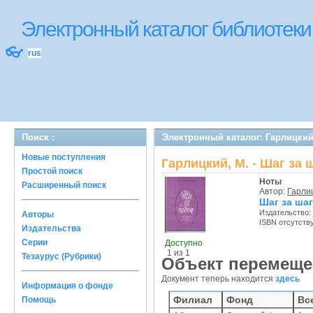
Электронный каталог библиотек
👓
rus
Поиск :
Электронный каталог: Гарлицкий,
Новые поступления
Гарлицкий, М. - Шаг за 
Простой поиск
Ноты
Расширенный поиск
Автор:
Гарлиц
Шаг за ша
Издательство:
Авторы
ISBN отсутств
Издательства
Серии
Доступно
1 из 1
Тезаурус (Рубрики)
Объект перемеще
Документ теперь находится
здесь
Информация о фонде
Филиал
Фонд
Вс
Помощь