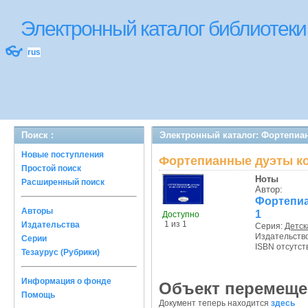
Электронный каталог библиотек
👓
rus
Поиск :
Электронный каталог: Фортепиа
Новые поступления
Фортепианные дуэты к
Простой поиск
Ноты
Расширенный поиск
Автор:
Фортепиа
Авторы
1
Доступно
1 из 1
Издательства
Серия:
Детск
Издательств
Серии
ISBN отсутст
Тезаурус (Рубрики)
Информация о фонде
Объект перемеще
Помощь
Документ теперь находится
здесь