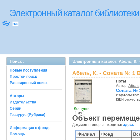
Электронный каталог библиотек
👓
rus
Поиск :
Электронный каталог: Абель, К. 
Новые поступления
Абель, К. - Соната № 1 
Простой поиск
Ноты
Расширенный поиск
Автор:
Абель,
Соната № 1
Издательство:
Авторы
ISBN отсутств
Издательства
Серии
Доступно
1 из 1
Тезаурус (Рубрики)
Объект перемеще
Документ теперь находится
здесь
Информация о фонде
Филиал
Фонд
Вс
Помощь