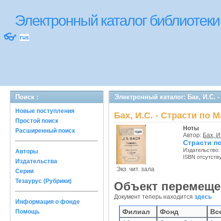
Электронный каталог библиотек
👓
rus
Поиск :
Электронный каталог: Бах, И.С. 
Новые поступления
Бах, И.С. - Страсти по
Простой поиск
Ноты
Расширенный поиск
Автор:
Бах, И
Страсти п
Издательство:
Авторы
ISBN отсутств
Издательства
Экз. чит. зала
Серии
Тезаурус (Рубрики)
Объект перемеще
Документ теперь находится
здесь
Информация о фонде
Филиал
Фонд
Вс
Помощь