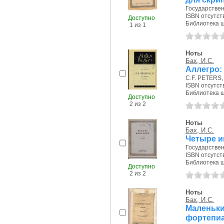
Государствен
ISBN отсутст
Доступно
Библиотека ш
1 из 1
Ноты
Бах, И.С.
Аллегро:
C.F. PETERS, б
ISBN отсутст
Библиотека ш
Доступно
2 из 2
Ноты
Бах, И.С.
Четыре и
Государствен
ISBN отсутст
Библиотека ш
Доступно
2 из 2
Ноты
Бах, И.С.
Маленьк
фортепи