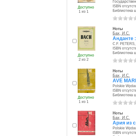
Государствен
ISBN отсутст
Доступно
Библиотека ш
1 из 1
Ноты
Бах, И.С.
Анданте :
C.F. PETERS, 
ISBN отсутст
Библиотека ш
Доступно
2 из 2
Ноты
Бах, И.С.
AVE MAR
Polskie Wydaw
ISBN отсутст
Библиотека ш
Доступно
1 из 1
Ноты
Бах, И.С.
Ария из 
Polskie Wydaw
ISBN отсутст