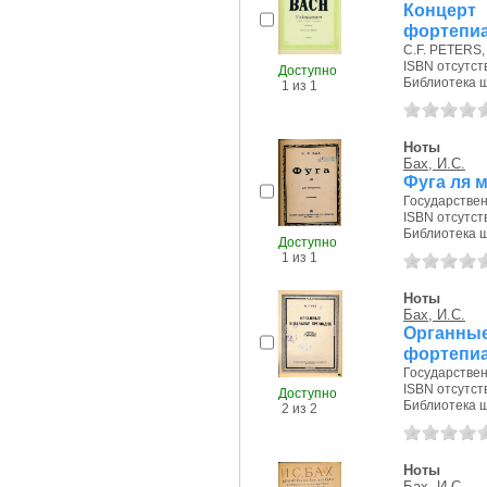
Концерт
фортепи
C.F. PETERS, б
ISBN отсутст
Доступно
Библиотека ш
1 из 1
Ноты
Бах, И.С.
Фуга ля 
Государствен
ISBN отсутст
Библиотека ш
Доступно
1 из 1
Ноты
Бах, И.С.
Органны
фортепи
Государствен
ISBN отсутст
Доступно
Библиотека ш
2 из 2
Ноты
Бах, И.С.