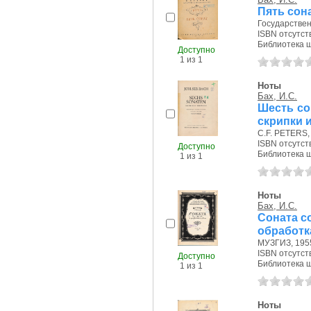
Пять сона
Государствен
ISBN отсутст
Библиотека ш
Доступно
1 из 1
Ноты
Бах, И.С.
Шесть со
скрипки и 
C.F. PETERS, б
ISBN отсутст
Доступно
Библиотека ш
1 из 1
Ноты
Бах, И.С.
Соната с
обработк
МУЗГИЗ, 1955
ISBN отсутст
Доступно
Библиотека ш
1 из 1
Ноты