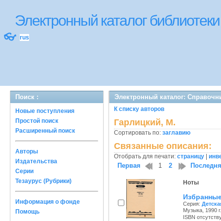
Электронный каталог библиотек
👓
rus
Поиск :
Электронный каталог: Справочн
К списку авторов
Новые поступления
Простой поиск
Гарлицкий, М.
Расширенный поиск
Сортировать по:
заглавию
Связанные описания:
Авторы
Отобрать для печати:
страницу
|
инв
Издательства
Первая
1
2
Последн
Серии
Тезаурус (Рубрики)
Ноты
Избранные
Информация о фонде
Серия:
Детска
Музыка, 1990 г
Помощь
ISBN отсутств