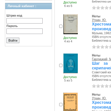
Библиотека шк
Доступно
Личный кабинет :
6 из 6
Штрих-код
Ноты
Уткин, Ю.
Хрестома
Пароль
произвед
Музыка, 1982 
ISBN отсутст
Доступно
Библиотека ш
4 из 4
Ноты
Гарлицкий, 
Шаг за 
скрипаче
Советский ко
ISBN отсутст
Доступно
Библиотека ш
5 из 5
Ноты
Уткин, Ю.
Хрестома
произвед